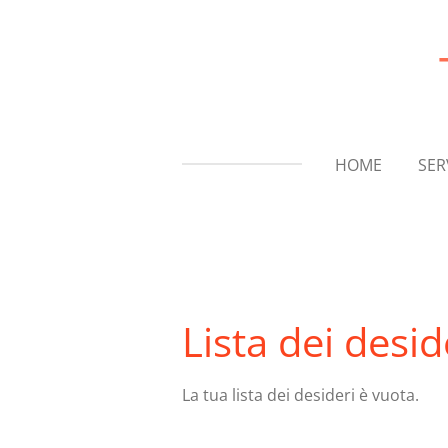
Vai
al
contenuto
principale
HOME
SER
Lista dei desid
La tua lista dei desideri è vuota.