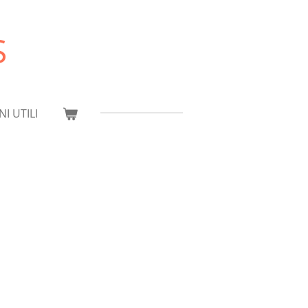
S
I UTILI